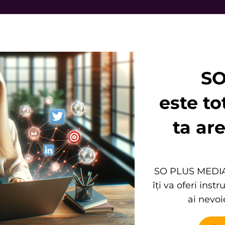
SO
este to
ta ar
SO PLUS MEDIA 
îți va oferi ins
ai nevoi