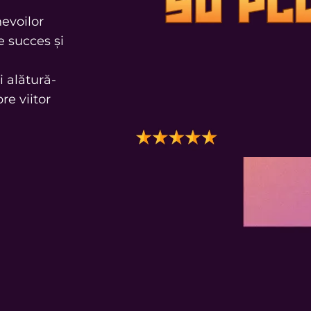
evoilor
e succes și
i alătură-
re viitor