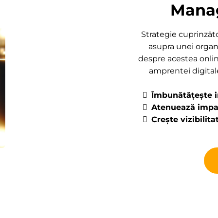
Manag
Strategie cuprinză
asupra unei organi
despre acestea onlin
amprentei digitale
Îmbunătățește i
Atenuează impac
Crește vizibilit