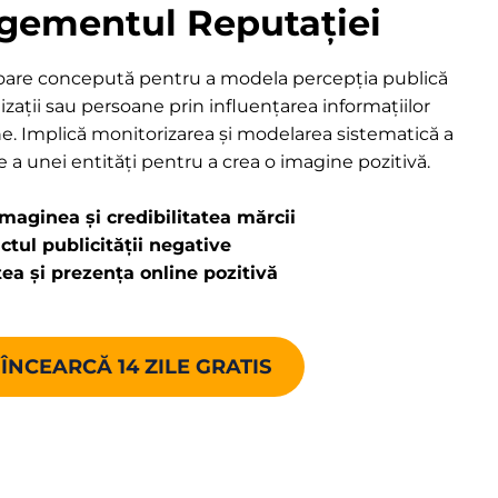
ementul Reputației
toare concepută pentru a modela percepția publică
zații sau persoane prin influențarea informațiilor
e. Implică monitorizarea și modelarea sistematică a
 a unei entități pentru a crea o imagine pozitivă.
maginea și credibilitatea mărcii
tul publicității negative
atea și prezența online pozitivă
ÎNCEARCĂ 14 ZILE GRATIS