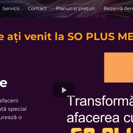
Servicii
Contact
Planuri și prețuri
Rezervă dem
e ați venit la SO PLUS M
ne
facerii
tă special
urează o