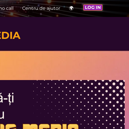
LOG IN
o call
Centru de ajutor
🌍
EDIA